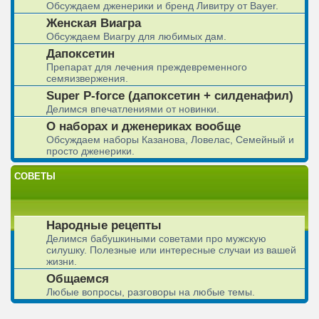
Обсуждаем дженерики и бренд Ливитру от Bayer.
Женская Виагра
Обсуждаем Виагру для любимых дам.
Дапоксетин
Препарат для лечения преждевременного
семяизвержения.
Super P-force (дапоксетин + силденафил)
Делимся впечатлениями от новинки.
О наборах и дженериках вообще
Обсуждаем наборы Казанова, Ловелас, Семейный и
просто дженерики.
СОВЕТЫ
Народные рецепты
Делимся бабушкиными советами про мужскую
силушку. Полезные или интересные случаи из вашей
жизни.
Общаемся
Любые вопросы, разговоры на любые темы.