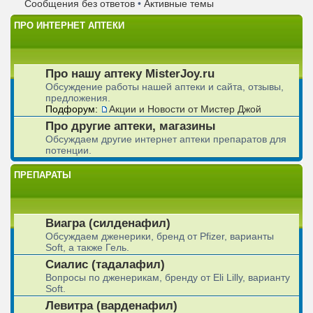
Сообщения без ответов
•
Активные темы
ПРО ИНТЕРНЕТ АПТЕКИ
Про нашу аптеку MisterJoy.ru
Обсуждение работы нашей аптеки и сайта, отзывы,
предложения.
Подфорум:
Акции и Новости от Мистер Джой
Про другие аптеки, магазины
Обсуждаем другие интернет аптеки препаратов для
потенции.
ПРЕПАРАТЫ
Виагра (силденафил)
Обсуждаем дженерики, бренд от Pfizer, варианты
Soft, а также Гель.
Сиалис (тадалафил)
Вопросы по дженерикам, бренду от Eli Lilly, варианту
Soft.
Левитра (варденафил)