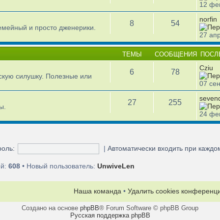
12 фе
norfin
8
54
емейный и просто дженерики.
27 апр
ТЕМЫ
СООБЩЕНИЯ
ПОСЛ
Cziu
6
78
кую силушку. Полезные или
07 сен
seven
27
255
ы.
24 фе
оль:
|
Автоматически входить при кажд
ей:
608
• Новый пользователь:
UnwiveLen
Наша команда
•
Удалить cookies конференц
Создано на основе
phpBB
® Forum Software © phpBB Group
Русская поддержка phpBB