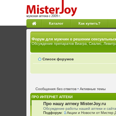
Каталог
Как купить?
Форум для мужчин о решении сексуальны
Обсуждение препаратов Виагра, Сиалис, Левитр
Список форумов
Сообщения без ответов
•
Активные темы
ПРО ИНТЕРНЕТ АПТЕКИ
Про нашу аптеку MisterJoy.ru
Обсуждение работы нашей аптеки и сайта
Подфорум:
Акции и Новости от Мистер 