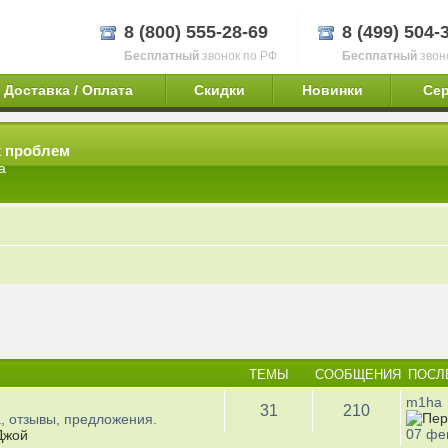
8 (800) 555-28-69
8 (499) 504-
Бесплатный
звонок по РФ
Бесплатный
звон
Доставка / Оплата
Скидки
Новинки
Се
х проблем
а
ТЕМЫ
СООБЩЕНИЯ
ПОСЛ
m1ha
31
210
, отзывы, предложения.
07 фе
Джой