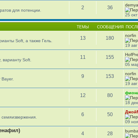
demy
2
36
ратов для потенции.
25 окт
ТЕМЫ
СООБЩЕНИЯ
ПОСЛ
norfin
13
180
ианты Soft, а также Гель.
19 авг
HofPr
11
155
, варианту Soft.
05 мар
norfin
9
153
 Bayer.
19 авг
фион
12
80
18 дек
Джой
6
50
 семяизвержения.
09 ноя
денафил)
bumba
4
28