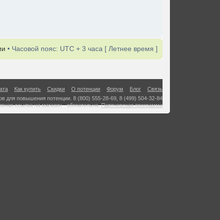
ии
• Часовой пояс: UTC + 3 часа [ Летнее время ]
ата
Как купить
Скидки
О потенции
Форум
Блог
Связь
в для повышения потенции. 8 (800) 555-28-69, 8 (499) 504-32-84
ивная ссылка на магазин - обязательна.
Партнерская программа