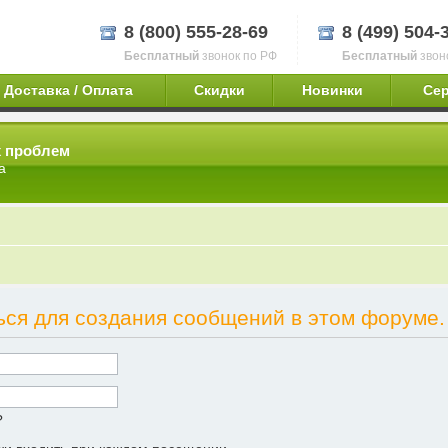
8 (800) 555-28-69
8 (499) 504-
Бесплатный
звонок по РФ
Бесплатный
звон
Доставка / Оплата
Скидки
Новинки
Се
х проблем
а
ся для создания сообщений в этом форуме.
?