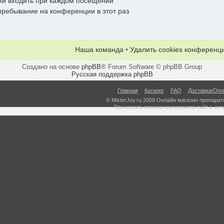
ки входить при каждом посещении
ребывание на конференции в этот раз
Наша команда
•
Удалить cookies конференц
Создано на основе
phpBB
® Forum Software © phpBB Group
Русская поддержка phpBB
Главная
Каталог
FAQ
Доставка/Опл
© MisterJoy.ru 2009 Онлайн магазин препарато
При использовании материалов сайта, акт