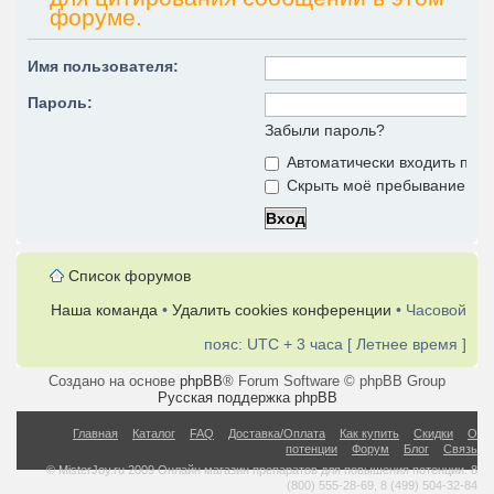
форуме.
Имя пользователя:
Пароль:
Забыли пароль?
Автоматически входить при
Скрыть моё пребывание на 
Список форумов
Наша команда
•
Удалить cookies конференции
• Часовой
пояс: UTC + 3 часа [ Летнее время ]
Создано на основе
phpBB
® Forum Software © phpBB Group
Русская поддержка phpBB
Главная
Каталог
FAQ
Доставка/Оплата
Как купить
Скидки
О
потенции
Форум
Блог
Связь
© MisterJoy.ru 2009 Онлайн магазин препаратов для повышения потенции. 8
(800) 555-28-69, 8 (499) 504-32-84