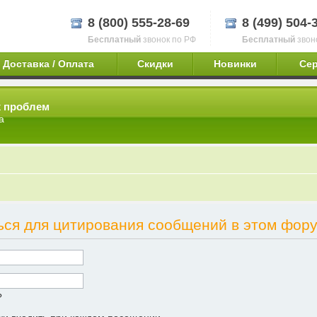
8 (800) 555-28-69
8 (499) 504-
Бесплатный
звонок по РФ
Бесплатный
звон
Доставка / Оплата
Скидки
Новинки
Се
х проблем
а
ься для цитирования сообщений в этом фору
?