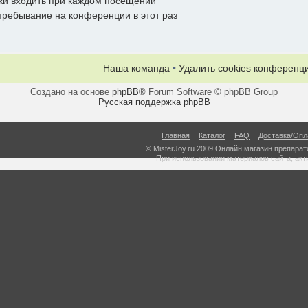
ки входить при каждом посещении
ребывание на конференции в этот раз
Наша команда
•
Удалить cookies конференц
Создано на основе
phpBB
® Forum Software © phpBB Group
Русская поддержка phpBB
Главная
Каталог
FAQ
Доставка/Опл
© MisterJoy.ru 2009 Онлайн магазин препарато
При использовании материалов сайта, акт