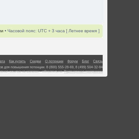
ии
• Часовой пояс: UTC + 3 часа [ Летнее время ]
ата
Как купить
Скидки
О потенции
Форум
Блог
Связь
в для повышения потенции. 8 (800) 555-28-69, 8 (499) 504-32-84
ивная ссылка на магазин - обязательна.
Партнерская программа