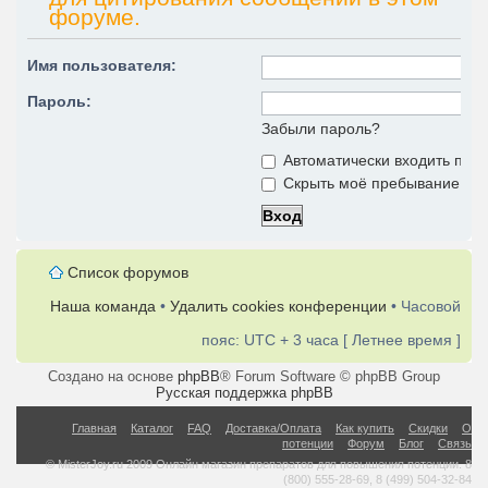
форуме.
Имя пользователя:
Пароль:
Забыли пароль?
Автоматически входить при
Скрыть моё пребывание на 
Список форумов
Наша команда
•
Удалить cookies конференции
• Часовой
пояс: UTC + 3 часа [ Летнее время ]
Создано на основе
phpBB
® Forum Software © phpBB Group
Русская поддержка phpBB
Главная
Каталог
FAQ
Доставка/Оплата
Как купить
Скидки
О
потенции
Форум
Блог
Связь
© MisterJoy.ru 2009 Онлайн магазин препаратов для повышения потенции. 8
(800) 555-28-69, 8 (499) 504-32-84