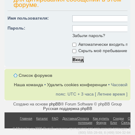
форуме.
Имя пользователя:
Пароль:
Забыли пароль?
Автоматически входить при
Скрыть моё пребывание на 
Список форумов
Наша команда
•
Удалить cookies конференции
• Часовой
пояс: UTC + 3 часа [ Летнее время ]
Создано на основе
phpBB
® Forum Software © phpBB Group
Русская поддержка phpBB
Главная
Каталог
FAQ
Доставка/Оплата
Как купить
Скидки
О
потенции
Форум
Блог
Связь
© MisterJoy.ru 2009 Онлайн магазин препаратов для повышения потенции. 8
(800) 555-28-69, 8 (499) 504-32-84