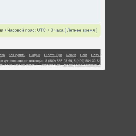
ии
• Часовой пояс: UTC + 3 часа [ Летнее время ]
ата
Как купить
Скидки
О потенции
Форум
Блог
Связь
в для повышения потенции. 8 (800) 555-28-69, 8 (499) 504-32-84
ивная ссылка на магазин - обязательна.
Партнерская программа