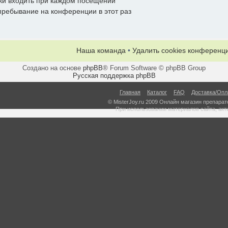
ки входить при каждом посещении
ребывание на конференции в этот раз
Наша команда
•
Удалить cookies конференц
Создано на основе
phpBB
® Forum Software © phpBB Group
Русская поддержка phpBB
Главная
Каталог
FAQ
Доставка/Опл
© MisterJoy.ru 2009 Онлайн магазин препарато
При использовании материалов сайта, акт