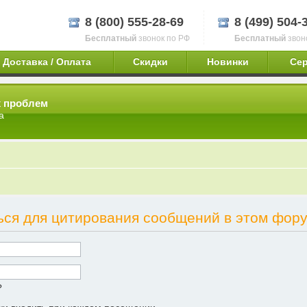
8 (800) 555-28-69
8 (499) 504-
Бесплатный
звонок по РФ
Бесплатный
звон
Доставка / Оплата
Скидки
Новинки
Се
х проблем
а
ься для цитирования сообщений в этом фору
?