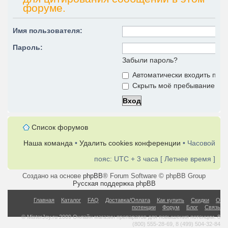
форуме.
Имя пользователя:
Пароль:
Забыли пароль?
Автоматически входить при
Скрыть моё пребывание на 
Список форумов
Наша команда
•
Удалить cookies конференции
• Часовой
пояс: UTC + 3 часа [ Летнее время ]
Создано на основе
phpBB
® Forum Software © phpBB Group
Русская поддержка phpBB
Главная
Каталог
FAQ
Доставка/Оплата
Как купить
Скидки
О
потенции
Форум
Блог
Связь
© MisterJoy.ru 2009 Онлайн магазин препаратов для повышения потенции. 8
(800) 555-28-69, 8 (499) 504-32-84