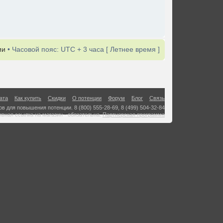
ии
• Часовой пояс: UTC + 3 часа [ Летнее время ]
ата
Как купить
Скидки
О потенции
Форум
Блог
Связь
в для повышения потенции. 8 (800) 555-28-69, 8 (499) 504-32-84
ивная ссылка на магазин - обязательна.
Партнерская программа