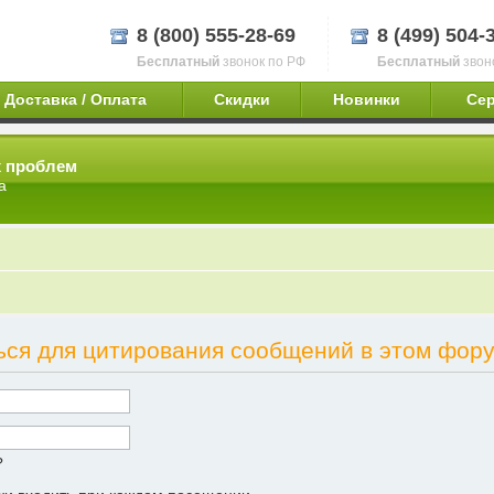
8 (800) 555-28-69
8 (499) 504-
Бесплатный
звонок по РФ
Бесплатный
звон
Доставка / Оплата
Скидки
Новинки
Се
х проблем
а
ься для цитирования сообщений в этом фору
?