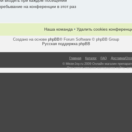
ки входить при каждом посещении
ребывание на конференции в этот раз
Наша команда
•
Удалить cookies конференц
Создано на основе
phpBB
® Forum Software © phpBB Group
Русская поддержка phpBB
Главная
Каталог
FAQ
Доставка/Опл
© MisterJoy.ru 2009 Онлайн магазин препарато
При использовании материалов сайта, акт