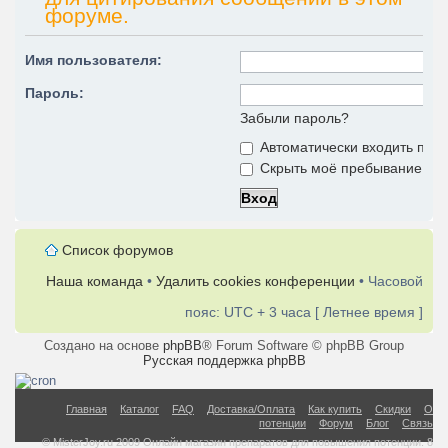
форуме.
Имя пользователя:
Пароль:
Забыли пароль?
Автоматически входить при
Скрыть моё пребывание на 
Список форумов
Наша команда
•
Удалить cookies конференции
• Часовой
пояс: UTC + 3 часа [ Летнее время ]
Создано на основе
phpBB
® Forum Software © phpBB Group
Русская поддержка phpBB
Главная
Каталог
FAQ
Доставка/Оплата
Как купить
Скидки
О
потенции
Форум
Блог
Связь
© MisterJoy.ru 2009 Онлайн магазин препаратов для повышения потенции. 8