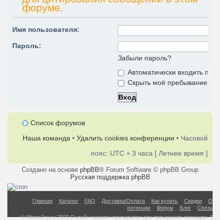
форуме.
Имя пользователя:
Пароль:
Забыли пароль?
Автоматически входить при
Скрыть моё пребывание на 
Список форумов
Наша команда
•
Удалить cookies конференции
• Часовой
пояс: UTC + 3 часа [ Летнее время ]
Создано на основе
phpBB
® Forum Software © phpBB Group
Русская поддержка phpBB
Главная
Каталог
FAQ
Доставка/Оплата
Как купить
Скидки
О
потенции
Форум
Блог
Связь
© MisterJoy.ru 2009 Онлайн магазин препаратов для повышения потенции. 8