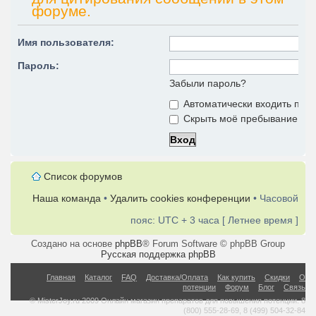
форуме.
Имя пользователя:
Пароль:
Забыли пароль?
Автоматически входить при
Скрыть моё пребывание на 
Список форумов
Наша команда
•
Удалить cookies конференции
• Часовой
пояс: UTC + 3 часа [ Летнее время ]
Создано на основе
phpBB
® Forum Software © phpBB Group
Русская поддержка phpBB
Главная
Каталог
FAQ
Доставка/Оплата
Как купить
Скидки
О
потенции
Форум
Блог
Связь
© MisterJoy.ru 2009 Онлайн магазин препаратов для повышения потенции. 8
(800) 555-28-69, 8 (499) 504-32-84