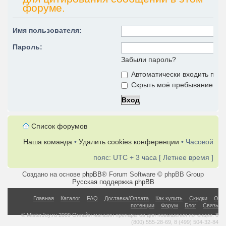
форуме.
Имя пользователя:
Пароль:
Забыли пароль?
Автоматически входить при
Скрыть моё пребывание на 
Список форумов
Наша команда
•
Удалить cookies конференции
• Часовой
пояс: UTC + 3 часа [ Летнее время ]
Создано на основе
phpBB
® Forum Software © phpBB Group
Русская поддержка phpBB
Главная
Каталог
FAQ
Доставка/Оплата
Как купить
Скидки
О
потенции
Форум
Блог
Связь
© MisterJoy.ru 2009 Онлайн магазин препаратов для повышения потенции. 8
(800) 555-28-69, 8 (499) 504-32-84