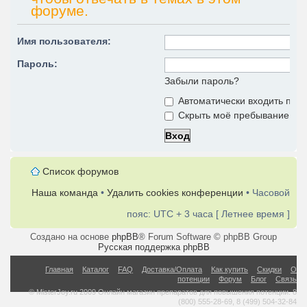
форуме.
Имя пользователя:
Пароль:
Забыли пароль?
Автоматически входить при
Скрыть моё пребывание на 
Список форумов
Наша команда
•
Удалить cookies конференции
• Часовой
пояс: UTC + 3 часа [ Летнее время ]
Создано на основе
phpBB
® Forum Software © phpBB Group
Русская поддержка phpBB
Главная
Каталог
FAQ
Доставка/Оплата
Как купить
Скидки
О
потенции
Форум
Блог
Связь
© MisterJoy.ru 2009 Онлайн магазин препаратов для повышения потенции. 8
(800) 555-28-69, 8 (499) 504-32-84