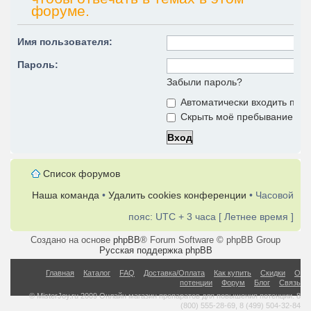
форуме.
Имя пользователя:
Пароль:
Забыли пароль?
Автоматически входить при
Скрыть моё пребывание на 
Список форумов
Наша команда
•
Удалить cookies конференции
• Часовой
пояс: UTC + 3 часа [ Летнее время ]
Создано на основе
phpBB
® Forum Software © phpBB Group
Русская поддержка phpBB
Главная
Каталог
FAQ
Доставка/Оплата
Как купить
Скидки
О
потенции
Форум
Блог
Связь
© MisterJoy.ru 2009 Онлайн магазин препаратов для повышения потенции. 8
(800) 555-28-69, 8 (499) 504-32-84