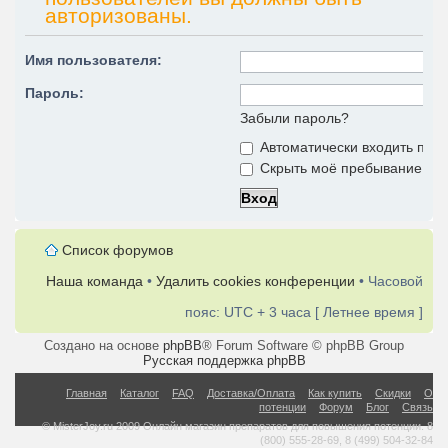
авторизованы.
Имя пользователя:
Пароль:
Забыли пароль?
Автоматически входить при
Скрыть моё пребывание на 
Список форумов
Наша команда
•
Удалить cookies конференции
• Часовой
пояс: UTC + 3 часа [ Летнее время ]
Создано на основе
phpBB
® Forum Software © phpBB Group
Русская поддержка phpBB
Главная
Каталог
FAQ
Доставка/Оплата
Как купить
Скидки
О
потенции
Форум
Блог
Связь
© MisterJoy.ru 2009 Онлайн магазин препаратов для повышения потенции. 8
(800) 555-28-69, 8 (499) 504-32-84