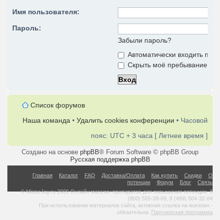
Имя пользователя:
Пароль:
Забыли пароль?
Автоматически входить при
Скрыть моё пребывание на 
Список форумов
Наша команда
•
Удалить cookies конференции
• Часовой
пояс: UTC + 3 часа [ Летнее время ]
Создано на основе
phpBB
® Forum Software © phpBB Group
Русская поддержка phpBB
Главная
Каталог
FAQ
Доставка/Оплата
Как купить
Скидки
О
потенции
Форум
Блог
Связь
© MisterJoy.ru 2009 Онлайн магазин препаратов для повышения потенции. 8
(800) 555-28-69, 8 (499) 504-32-84
При использовании материалов сайта, активная ссылка на магазин -
обязательна.
Партнерская программа