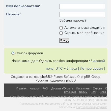
Имя пользователя:
Пароль:
Забыли пароль?
Автоматически входить при
Скрыть моё пребывание на 
Список форумов
Наша команда
•
Удалить cookies конференции
• Часовой
пояс: UTC + 3 часа [ Летнее время ]
Создано на основе
phpBB
® Forum Software © phpBB Group
Русская поддержка phpBB
Главная
Каталог
FAQ
Доставка/Оплата
Как купить
Скидки
О
потенции
Форум
Блог
Связь
© MisterJoy.ru 2009 Онлайн магазин препаратов для повышения потенции. 8
(800) 555-28-69, 8 (499) 504-32-84
При использовании материалов сайта, активная ссылка на магазин -
обязательна.
Партнерская программа