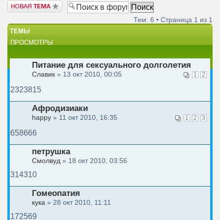
Новая тема
Тем: 6 • Страница
1
из
1
ТЕМЫ
ПРОСМОТРЫ
Питание для сексуального долголетия
Славик
» 13 окт 2010, 00:05
1
2
2323815
Афродизиаки
happy
» 11 окт 2010, 16:35
1
2
3
658666
петрушка
Смолвуд
» 18 окт 2010, 03:56
314310
Гомеопатия
кука
» 28 окт 2010, 11:11
172569