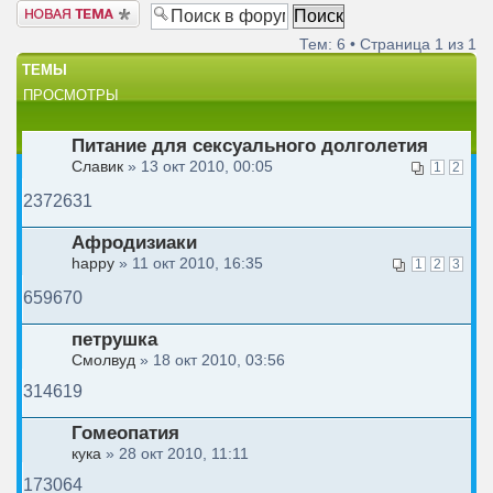
Новая тема
Тем: 6 • Страница
1
из
1
ТЕМЫ
ПРОСМОТРЫ
Питание для сексуального долголетия
Славик
» 13 окт 2010, 00:05
1
2
2372631
Афродизиаки
happy
» 11 окт 2010, 16:35
1
2
3
659670
петрушка
Смолвуд
» 18 окт 2010, 03:56
314619
Гомеопатия
кука
» 28 окт 2010, 11:11
173064