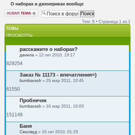
О наборах и дженериках вообще
Новая тема
Тем: 8 • Страница
1
из
1
ТЕМЫ
ПРОСМОТРЫ
расскажите о наборах?
данила
» 12 окт 2010, 19:17
829254
Заказ № 11173 - впечатления=)
bumbarash
» 25 мар 2011, 10:45
61550
Пробнечек
bumbarash
» 16 мар 2011, 10:03
151149
Баня
Смолвуд
» 15 окт 2010, 01:29