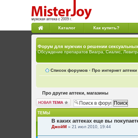
Каталог
Как купить?
Форум для мужчин о решении сексуальны
Обсуждение препаратов Виагра, Сиалис, Левитр
Список форумов
‹
Про интернет аптеки
Про другие аптеки, магазины
Новая тема
ТЕМЫ
В каких аптеках еще вы покупает
ДжойМ
» 21 июл 2010, 19:44