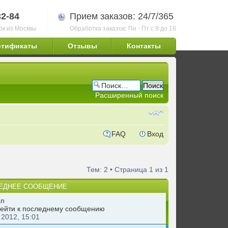
32-84
Прием заказов: 24/7/365
ок из Москвы
Обработка заказов: Пн - Пт с 9 до 18
ртификаты
Отзывы
Контакты
Расширенный поиск
FAQ
Вход
Тем: 2 • Страница
1
из
1
ЕДНЕЕ СООБЩЕНИЕ
an
 2012, 15:01