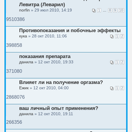
Левитра (Леварил)
norfin
» 29 июл 2010, 14:19
...
1
8
9
10
9510386
Противопоказания и побочные эффекты
кука
» 28 окт 2010, 11:06
1
2
398858
показания препарата
данила
» 12 окт 2010, 19:33
1
2
371080
Влияет ли на получение оргазма?
Ежик
» 12 окт 2010, 04:00
1
2
2868076
ваш личный опыт применения?
данила
» 12 окт 2010, 19:11
266356