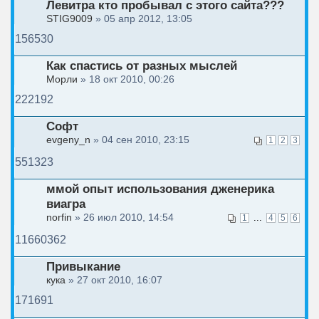
Левитра кто пробывал с этого сайта???
STIG9009
» 05 апр 2012, 13:05
156530
Как спастись от разных мыслей
Морли
» 18 окт 2010, 00:26
222192
Софт
evgeny_n
» 04 сен 2010, 23:15
1
2
3
551323
ммой опыт использования дженерика
виагра
norfin
» 26 июл 2010, 14:54
...
1
4
5
6
11660362
Привыкание
кука
» 27 окт 2010, 16:07
171691