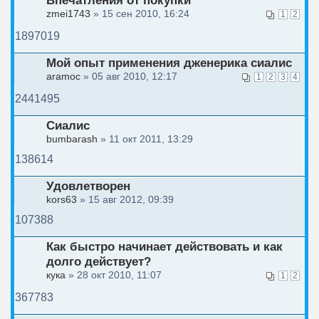
Впечатления от покупки
zmei1743
» 15 сен 2010, 16:24
1
2
1897019
Мой опыт применения дженерика сиалис
aramoc
» 05 авг 2010, 12:17
1
2
3
4
2441495
Сиалис
bumbarash
» 11 окт 2011, 13:29
138614
Удовлетворен
kors63
» 15 авг 2012, 09:39
107388
Как быстро начинает действовать и как
долго действует?
кука
» 28 окт 2010, 11:07
1
2
367783