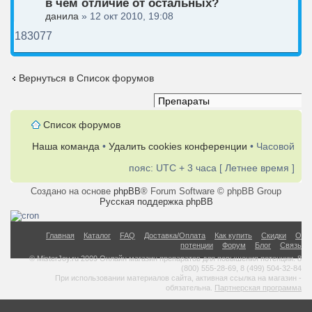
в чем отличие от остальных?
данила
» 12 окт 2010, 19:08
183077
Вернуться в Список форумов
Список форумов
Наша команда
•
Удалить cookies конференции
• Часовой
пояс: UTC + 3 часа [ Летнее время ]
Создано на основе
phpBB
® Forum Software © phpBB Group
Русская поддержка phpBB
Главная
Каталог
FAQ
Доставка/Оплата
Как купить
Скидки
О
потенции
Форум
Блог
Связь
© MisterJoy.ru 2009 Онлайн магазин препаратов для повышения потенции. 8
(800) 555-28-69, 8 (499) 504-32-84
При использовании материалов сайта, активная ссылка на магазин -
обязательна.
Партнерская программа