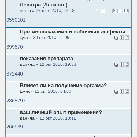
Левитра (Леварил)
norfin
» 29 июл 2010, 14:19
...
1
8
9
10
9550101
Противопоказания и побочные эффекты
кука
» 28 окт 2010, 11:06
1
2
399870
показания препарата
данила
» 12 окт 2010, 19:33
1
2
372440
Влияет ли на получение оргазма?
Ежик
» 12 окт 2010, 04:00
1
2
2868797
ваш личный опыт применения?
данила
» 12 окт 2010, 19:11
266939