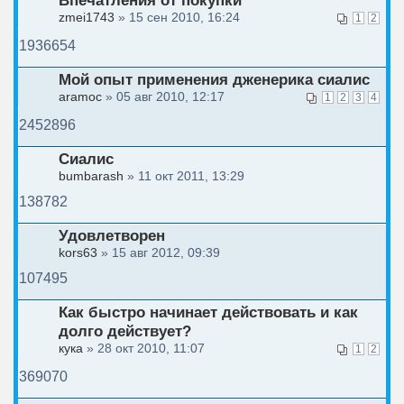
Впечатления от покупки
zmei1743
» 15 сен 2010, 16:24
1
2
1936654
Мой опыт применения дженерика сиалис
aramoc
» 05 авг 2010, 12:17
1
2
3
4
2452896
Сиалис
bumbarash
» 11 окт 2011, 13:29
138782
Удовлетворен
kors63
» 15 авг 2012, 09:39
107495
Как быстро начинает действовать и как
долго действует?
кука
» 28 окт 2010, 11:07
1
2
369070