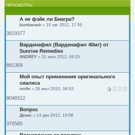
ПРОСМОТРЫ
А не фэйк ли Биагра?
bumbarash
» 15 авг 2012, 17:55
3819377
Варденафил (Варденафил 40мг) от
Sunrise Remedies
ANDREY
» 31 июл 2012, 08:23
861369
Мой опыт применения оригинального
сиалиса
norfin
» 26 июл 2010, 08:53
1
2
3
8046512
Вопрос
Денис
» 14 дек 2012, 19:08
370585