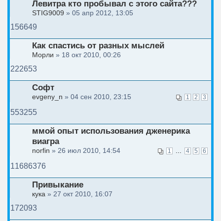
Левитра кто пробывал с этого сайта???
STIG9009
» 05 апр 2012, 13:05
156649
Как спастись от разных мыслей
Морли
» 18 окт 2010, 00:26
222653
Софт
evgeny_n
» 04 сен 2010, 23:15
1
2
3
553255
ммой опыт использования дженерика
виагра
norfin
» 26 июл 2010, 14:54
...
1
4
5
6
11686376
Привыкание
кука
» 27 окт 2010, 16:07
172093