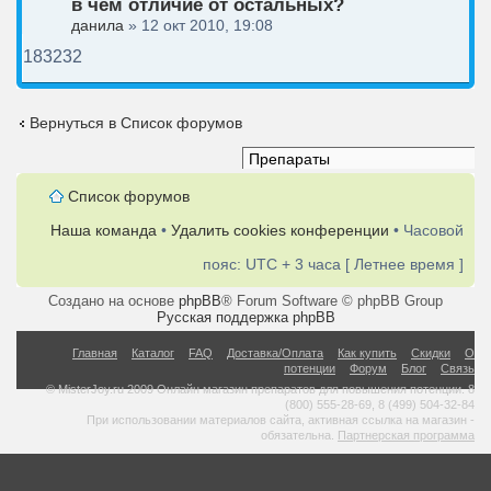
в чем отличие от остальных?
данила
» 12 окт 2010, 19:08
183232
Вернуться в Список форумов
Список форумов
Наша команда
•
Удалить cookies конференции
• Часовой
пояс: UTC + 3 часа [ Летнее время ]
Создано на основе
phpBB
® Forum Software © phpBB Group
Русская поддержка phpBB
Главная
Каталог
FAQ
Доставка/Оплата
Как купить
Скидки
О
потенции
Форум
Блог
Связь
© MisterJoy.ru 2009 Онлайн магазин препаратов для повышения потенции. 8
(800) 555-28-69, 8 (499) 504-32-84
При использовании материалов сайта, активная ссылка на магазин -
обязательна.
Партнерская программа