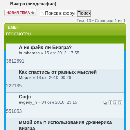
Виагра (силденафил)
Новая тема
Тем: 13 • Страница
1
из
1
ТЕМЫ
ПРОСМОТРЫ
А не фэйк ли Биагра?
bumbarash
» 15 авг 2012, 17:55
3812691
Как спастись от разных мыслей
Морли
» 18 окт 2010, 00:26
222135
Софт
evgeny_n
» 04 сен 2010, 23:15
1
2
3
551053
ммой опыт использования дженерика
виагра