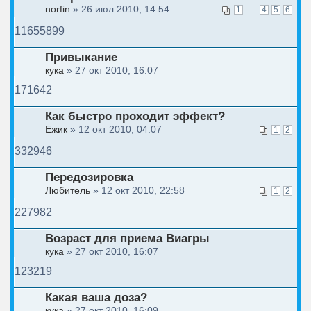
norfin
» 26 июл 2010, 14:54
...
1
4
5
6
11655899
Привыкание
кука
» 27 окт 2010, 16:07
171642
Как быстро проходит эффект?
Ежик
» 12 окт 2010, 04:07
1
2
332946
Передозировка
Любитель
» 12 окт 2010, 22:58
1
2
227982
Возраст для приема Виагры
кука
» 27 окт 2010, 16:07
123219
Какая ваша доза?
кука
» 27 окт 2010, 16:09