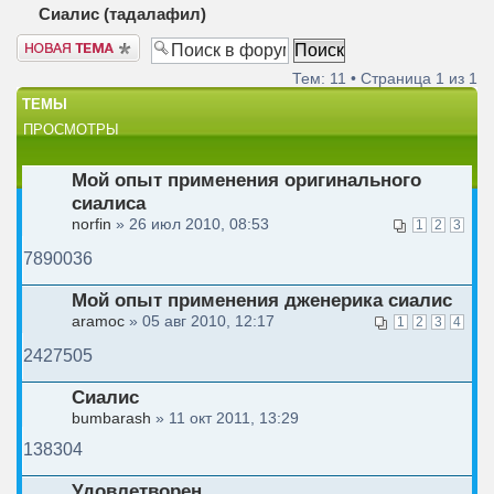
Сиалис (тадалафил)
Новая тема
Тем: 11 • Страница
1
из
1
ТЕМЫ
ПРОСМОТРЫ
Мой опыт применения оригинального
сиалиса
norfin
» 26 июл 2010, 08:53
1
2
3
7890036
Мой опыт применения дженерика сиалис
aramoc
» 05 авг 2010, 12:17
1
2
3
4
2427505
Сиалис
bumbarash
» 11 окт 2011, 13:29
138304
Удовлетворен