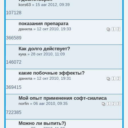
kors63
» 15 авг 2012, 09:39
107128
показания препарата
данила
» 12 окт 2010, 19:33
1
2
366589
Как долго действует?
кука
» 28 окт 2010, 11:09
146072
какие побочные эффекты?
данила
» 12 окт 2010, 19:31
1
2
369415
Мой опыт применения софт-сиалиса
norfin
» 06 авг 2010, 09:35
1
2
3
722385
Можно ли выпить?)