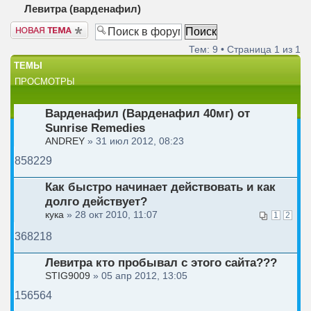
Левитра (варденафил)
Новая тема
Тем: 9 • Страница
1
из
1
ТЕМЫ
ПРОСМОТРЫ
Варденафил (Варденафил 40мг) от
Sunrise Remedies
ANDREY
» 31 июл 2012, 08:23
858229
Как быстро начинает действовать и как
долго действует?
кука
» 28 окт 2010, 11:07
1
2
368218
Левитра кто пробывал с этого сайта???
STIG9009
» 05 апр 2012, 13:05
156564