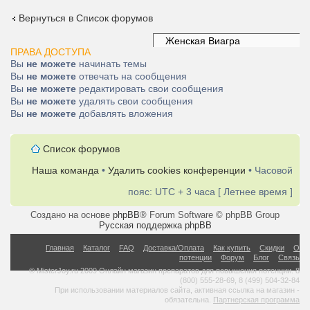
Вернуться в Список форумов
ПРАВА ДОСТУПА
Вы
не можете
начинать темы
Вы
не можете
отвечать на сообщения
Вы
не можете
редактировать свои сообщения
Вы
не можете
удалять свои сообщения
Вы
не можете
добавлять вложения
Список форумов
Наша команда
•
Удалить cookies конференции
• Часовой
пояс: UTC + 3 часа [ Летнее время ]
Создано на основе
phpBB
® Forum Software © phpBB Group
Русская поддержка phpBB
Главная
Каталог
FAQ
Доставка/Оплата
Как купить
Скидки
О
потенции
Форум
Блог
Связь
© MisterJoy.ru 2009 Онлайн магазин препаратов для повышения потенции. 8
(800) 555-28-69, 8 (499) 504-32-84
При использовании материалов сайта, активная ссылка на магазин -
обязательна.
Партнерская программа