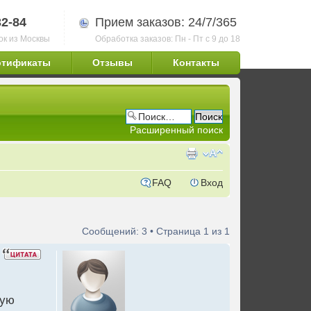
32-84
Прием заказов: 24/7/365
ок из Москвы
Обработка заказов: Пн - Пт с 9 до 18
ртификаты
Отзывы
Контакты
Расширенный поиск
FAQ
Вход
Сообщений: 3 • Страница
1
из
1
рую