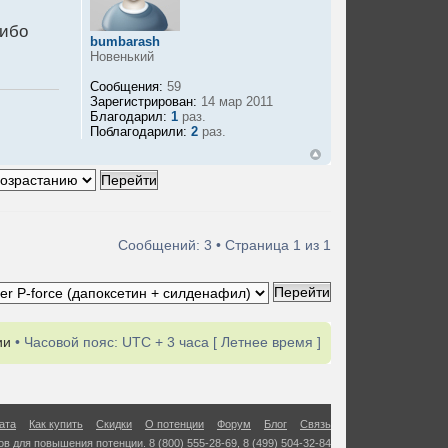
сибо
bumbarash
Новенький
Сообщения:
59
Зарегистрирован:
14 мар 2011
Благодарил:
1
раз.
Поблагодарили:
2
раз.
Сообщений: 3 • Страница
1
из
1
ии
• Часовой пояс: UTC + 3 часа [ Летнее время ]
ата
Как купить
Скидки
О потенции
Форум
Блог
Связь
в для повышения потенции. 8 (800) 555-28-69, 8 (499) 504-32-84