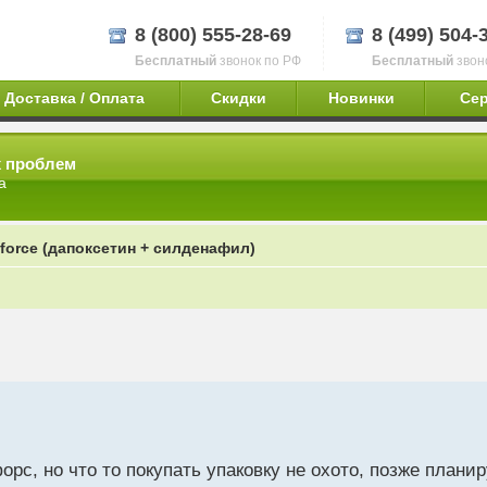
8 (800) 555-28-69
8 (499) 504-
Бесплатный
звонок по РФ
Бесплатный
звон
Доставка / Оплата
Скидки
Новинки
Се
х проблем
а
-force (дапоксетин + силденафил)
рс, но что то покупать упаковку не охото, позже плани