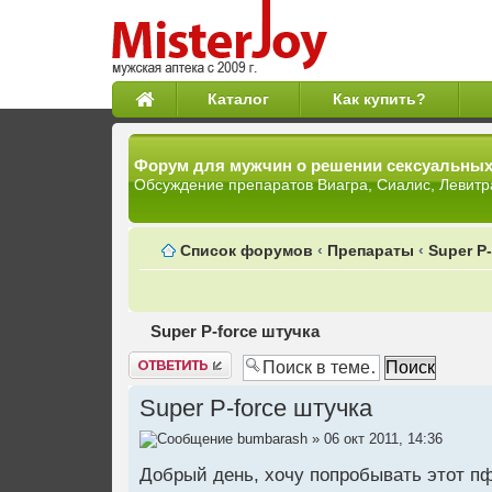
Каталог
Как купить?
Форум для мужчин о решении сексуальны
Обсуждение препаратов Виагра, Сиалис, Левитр
Список форумов
‹
Препараты
‹
Super P
Super P-force штучка
Ответить
Super P-force штучка
bumbarash
» 06 окт 2011, 14:36
Добрый день, хочу попробывать этот пфо