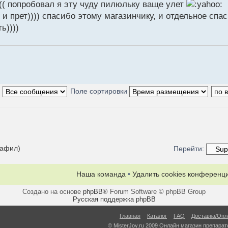
(( попробовал я эту чуду пилюльку ваще улет
и прет)))) спасибо этому магазинчику, и отдельное спа
ь))))
:
Поле сортировки
нафил)
Перейти:
Наша команда
•
Удалить cookies конференц
Создано на основе
phpBB
® Forum Software © phpBB Group
Русская поддержка phpBB
Главная
Каталог
FAQ
Доставка/Опл
© MisterJoy.ru 2009 Онлайн магазин препарато