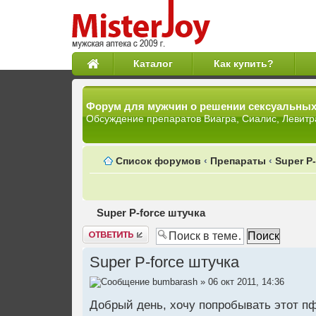
Каталог
Как купить?
Форум для мужчин о решении сексуальны
Обсуждение препаратов Виагра, Сиалис, Левитр
Список форумов
‹
Препараты
‹
Super P
Super P-force штучка
Ответить
Super P-force штучка
bumbarash
» 06 окт 2011, 14:36
Добрый день, хочу попробывать этот пфо