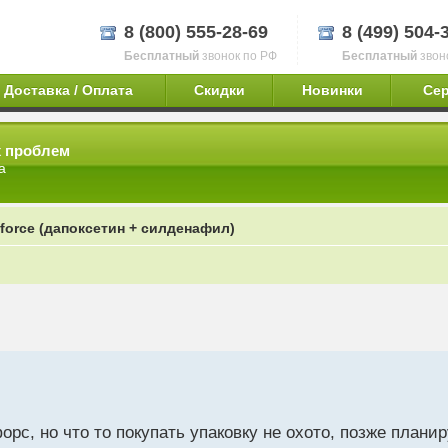
8 (800) 555-28-69
8 (499) 504-
Бесплатный
звонок по РФ
Бесплатный
звон
Доставка / Оплата
Скидки
Новинки
Се
х проблем
а
-force (дапоксетин + силденафил)
рс, но что то покупать упаковку не охото, позже плани