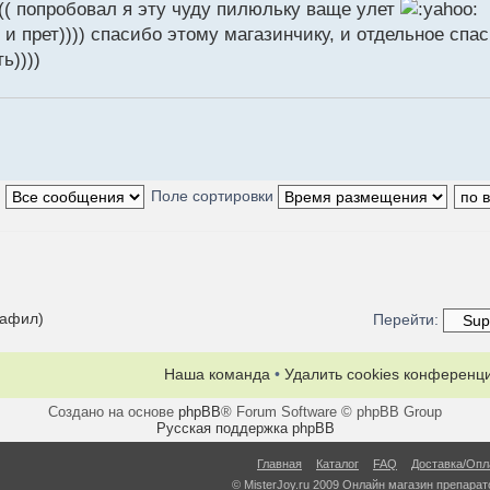
(( попробовал я эту чуду пилюльку ваще улет
и прет)))) спасибо этому магазинчику, и отдельное спа
ь))))
:
Поле сортировки
нафил)
Перейти:
Наша команда
•
Удалить cookies конференц
Создано на основе
phpBB
® Forum Software © phpBB Group
Русская поддержка phpBB
Главная
Каталог
FAQ
Доставка/Опл
© MisterJoy.ru 2009 Онлайн магазин препарато