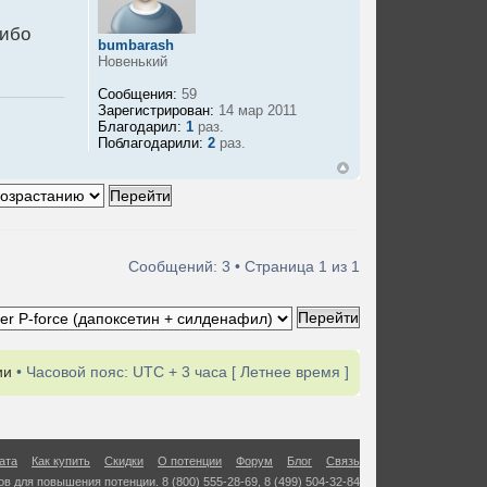
сибо
bumbarash
Новенький
Сообщения:
59
Зарегистрирован:
14 мар 2011
Благодарил:
1
раз.
Поблагодарили:
2
раз.
Сообщений: 3 • Страница
1
из
1
ии
• Часовой пояс: UTC + 3 часа [ Летнее время ]
ата
Как купить
Скидки
О потенции
Форум
Блог
Связь
в для повышения потенции. 8 (800) 555-28-69, 8 (499) 504-32-84