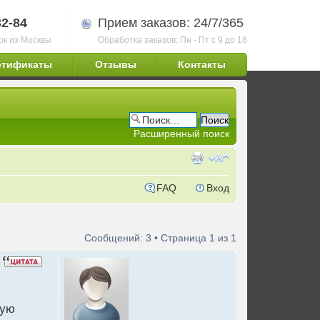
32-84
Прием заказов: 24/7/365
ок из Москвы
Обработка заказов: Пн - Пт с 9 до 18
ртификаты
Отзывы
Контакты
Расширенный поиск
FAQ
Вход
Сообщений: 3 • Страница
1
из
1
рую