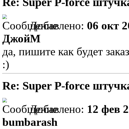
Re: Super P-force штучк
Добавлено:
06 окт 2
ДжойМ
да, пишите как будет зака
:)
Re: Super P-force штучк
Добавлено:
12 фев 2
bumbarash