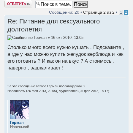
Ответить
Сообщений: 20 •
Страница
2
из
2
•
1
2
Re: Питание для сексуального
долголетия
Герман
» 16 окт 2010, 13:05
Столько много всего нужно кушать . Подскажите ,
а где у нас можно купить желудок верблюда и как
его готовить ? И как он на вкус ? А стоимось ,
наверно , зашкаливает !
За это сообщение автора
Герман
поблагодарили: 2
HadodenoW
(26 фев 2013, 20:05),
Mypeeffonee
(25 фев 2013, 18:17)
Герман
Новенький