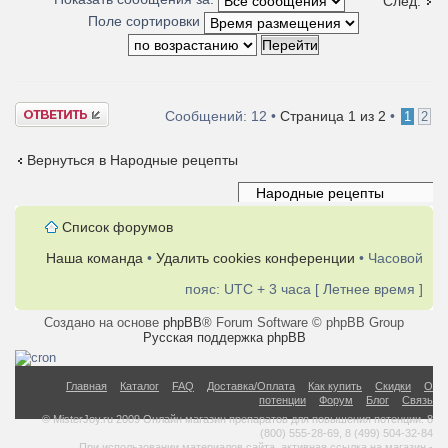
След.
Поле сортировки
Ответить
Сообщений: 12 •
Страница
1
из
2
•
1
2
Вернуться в Народные рецепты
Список форумов
Наша команда
•
Удалить cookies конференции
• Часовой
пояс: UTC + 3 часа [ Летнее время ]
Создано на основе
phpBB
® Forum Software © phpBB Group
Русская поддержка phpBB
Главная
Каталог
FAQ
Доставка/Оплата
Как купить
Скидки
О
потенции
Форум
Блог
Связь
© MisterJoy.ru 2009 Онлайн магазин препаратов для повышения потенции. 8
(800) 555-28-69, 8 (499) 504-32-84
При использовании материалов сайта, активная ссылка на магазин -