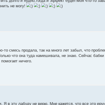
пить долго и нудно,тогда и эффект будет!моя что-то зав
мнить не могу!
ю-то смесь продала, так на много лет забыл, что пробл
Только что она туда намешивала, не знаю. Сейчас бабки
 помогает ничего.
. Я в эту лабуду не верю. Мне кажется, что все это еру