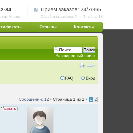
32-84
Прием заказов: 24/7/365
ок из Москвы
Обработка заказов: Пн - Пт с 9 до 18
ртификаты
Отзывы
Контакты
Расширенный поиск
FAQ
Вход
Сообщений: 12 •
Страница
1
из
2
•
1
2