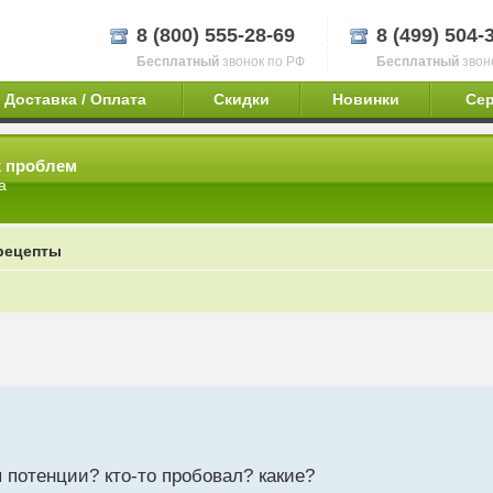
8 (800) 555-28-69
8 (499) 504-
Бесплатный
звонок по РФ
Бесплатный
звон
Доставка / Оплата
Скидки
Новинки
Се
х проблем
а
рецепты
 потенции? кто-то пробовал? какие?