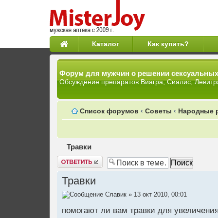
Каталог
Как купить?
Форум для мужчин о решении сексуальны
Обсуждение препаратов Виагра, Сиалис, Левитр
Список форумов
‹
Советы
‹
Народные 
Травки
Ответить
Травки
Славик
» 13 окт 2010, 00:01
помогают ли вам травки для увеличения