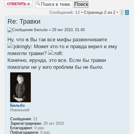
Ответить
Сообщений: 12 •
Страница
2
из
2
•
1
2
Re: Травки
Бильбо
» 29 окт 2010, 01:40
Ну, что ж Вы так все мифы развенчиваете
Может кто-то и правда верил и ему
помогли травки?
Конечно, ерунда, это все. Если бы травки
помогали ни у кого проблем бы не было.
Бильбо
Новенький
Сообщения:
21
Зарегистрирован:
29 окт 2010
Благодарил:
0 раз.
Поблагодарили:
0 раз.