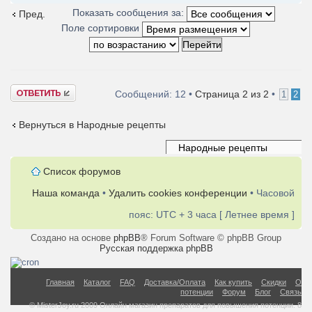
Показать сообщения за:
Пред.
Поле сортировки
Ответить
Сообщений: 12 •
Страница
2
из
2
•
1
2
Вернуться в Народные рецепты
Список форумов
Наша команда
•
Удалить cookies конференции
• Часовой
пояс: UTC + 3 часа [ Летнее время ]
Создано на основе
phpBB
® Forum Software © phpBB Group
Русская поддержка phpBB
Главная
Каталог
FAQ
Доставка/Оплата
Как купить
Скидки
О
потенции
Форум
Блог
Связь
© MisterJoy.ru 2009 Онлайн магазин препаратов для повышения потенции. 8