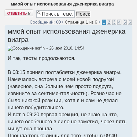
ммой опыт использования дженерика виагра
Ответить
Сообщений: 60 •
Страница
1
из
6
•
1
2
3
4
5
6
ммой опыт использования дженерика
виагра
norfin
» 26 июл 2010, 14:54
И так, тесты продолжаются.
В 08:15 принял полтаблетки дженерика виагры.
Намечалась встреча с моей новой подругой
(наверное, она больше чем просто подруга,
извините за сентиментальность). Ровно час не
было никакой реакции, хотя я и сам не делал
ничего побудительного.
И вот в 09:20 первая эрекция, не знаю на что,
ничего особенного в силе не заметил, через пять
минут она прошла.
Прошла только лишь для того, чтобы в 09:40