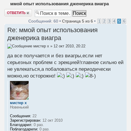
ммой опыт использования дженерика виагра
Ответить
Сообщений: 60 •
Страница
5
из
6
•
1
2
3
4
5
6
Re: ммой опыт использования
дженерика виагра
мистер х
» 12 окт 2010, 20:22
да все получается и без виагры,если нет
серьезных проблем с эрекцией!главное сильно ей
не увлекаться,а побаловаться периодически
можно,но осторожно!
мистер х
Новенький
Сообщения:
22
Зарегистрирован:
12 окт 2010
Благодарил:
0 раз.
Поблагодарили:
0 раз.