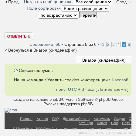
Показать сообщения за:
Пред.
След.
Поле сортировки
Ответить
Сообщений: 60 •
Страница
5
из
6
•
1
2
3
4
5
6
Вернуться в Виагра (силденафил)
Список форумов
Наша команда
•
Удалить cookies конференции
• Часовой
пояс: UTC + 3 часа [ Летнее время ]
Создано на основе
phpBB
® Forum Software © phpBB Group
Русская поддержка phpBB
Главная
Каталог
FAQ
Доставка/Оплата
Как купить
Скидки
О
потенции
Форум
Блог
Связь
© MisterJoy.ru 2009 Онлайн магазин препаратов для повышения потенции. 8
(800) 555-28-69, 8 (499) 504-32-84