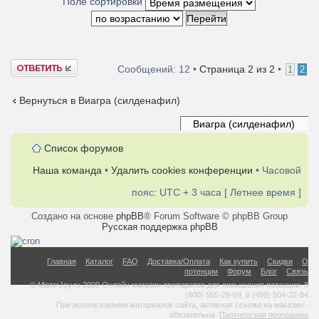
Поле сортировки
Ответить
Сообщений: 12 •
Страница
2
из
2
•
1
2
Вернуться в Виагра (силденафил)
Список форумов
Наша команда
•
Удалить cookies конференции
• Часовой
пояс: UTC + 3 часа [ Летнее время ]
Создано на основе
phpBB
® Forum Software © phpBB Group
Русская поддержка phpBB
Главная
Каталог
FAQ
Доставка/Оплата
Как купить
Скидки
О
потенции
Форум
Блог
Связь
© MisterJoy.ru 2009 Онлайн магазин препаратов для повышения потенции. 8
(800) 555-28-69, 8 (499) 504-32-84
При использовании материалов сайта, активная ссылка на магазин -
обязательна.
Партнерская программа