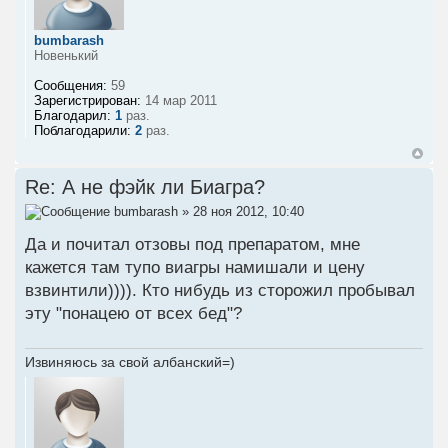
bumbarash
Новенький
Сообщения:
59
Зарегистрирован:
14 мар 2011
Благодарил:
1
раз.
Поблагодарили:
2
раз.
Re: А не фэйк ли Биагра?
bumbarash
» 28 ноя 2012, 10:40
Да и почитал отзовы под препаратом, мне
кажется там тупо виагры намишали и цену
взвинтили)))). Кто нибудь из сторожил пробывал
эту "понацею от всех бед"?
Извиняюсь за свой албанский=)