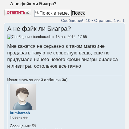
А не фэйк ли Биагра?
Ответить
Сообщений: 10 • Страница
1
из
1
А не фэйк ли Биагра?
bumbarash
» 15 авг 2012, 17:55
Мне кажется не серьезно в таком магазине
продавать такую не серьезную вещь, еще не
придумали ничего нового кроми виагры сиалиса
и ливитры, остольное все гамно
Извиняюсь за свой албанский=)
bumbarash
Новенький
Сообщения:
59