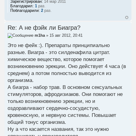
Зарегистрирован:
14 мар 2011
Благодарил:
1
раз.
Поблагодарили:
2
раз.
Re: А не фэйк ли Биагра?
m1ha
» 15 авг 2012, 20:41
Это не фейк :). Препараты принципиально
разные. Виагра - это силденафила цитрат.
химическое вещество, которое помогает
возникновению эрекции. Оно действует 4 часа (в
среднем) а потом полностью выводится из
организма.
А биагра - набор трав. В основном сексуальных
стимуляторов, афродизиаков. Они помогают не
только возникновению эрекции, но и
оздоравливают сердечно-сосудистую,
кровеносную, и нервную системы. Повышает
общий тонус организма.
Ну а что касается названия, так это нужно