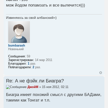
мож йодом попамзать и все вылечится)))
Извиняюсь за свой албанский=)
bumbarash
Новенький
Сообщения:
59
Зарегистрирован:
14 мар 2011
Благодарил:
1
раз.
Поблагодарили:
2
раз.
Re: А не фэйк ли Биагра?
ДжойМ
» 15 ноя 2012, 02:11
Биагра имеет похожий смысл с другими БАДами,
такими как Тонгат и т.п.