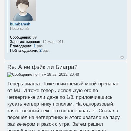
bumbarash
Новенький
Сообщения:
59
Зарегистрирован:
14 мар 2011
Благодарил:
1
раз.
Поблагодарили:
2
раз.
Re: А не фэйк ли Биагра?
norfin
» 19 авг 2013, 20:40
Теперь виагра. Тоже почитаемый мной препарат
от MJ. И тоже теперь использую его по
четвертинке или даже по 1/8, приловчившись
кусать четвертинку пополам. На одноразовый,
качественный секс это вполне хватает. Сначала
перешёл на четвертинку и этого хватало на пару
раз вечером и разок с утра. Затем решил
попробовать «восьмеринку» и не прогадал –