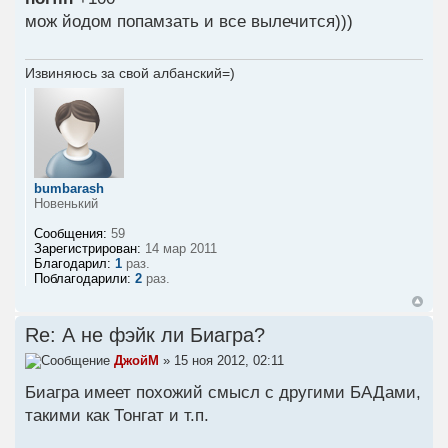
мож йодом попамзать и все вылечится)))
Извиняюсь за свой албанский=)
bumbarash
Новенький
Сообщения:
59
Зарегистрирован:
14 мар 2011
Благодарил:
1
раз.
Поблагодарили:
2
раз.
Re: А не фэйк ли Биагра?
ДжойМ
» 15 ноя 2012, 02:11
Биагра имеет похожий смысл с другими БАДами,
такими как Тонгат и т.п.