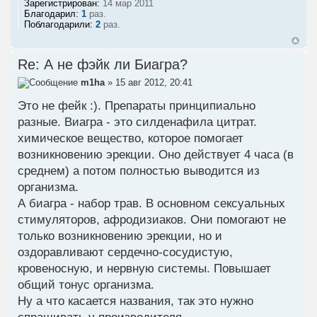
Зарегистрирован:
14 мар 2011
Благодарил:
1
раз.
Поблагодарили:
2
раз.
Re: А не фэйк ли Биагра?
m1ha
» 15 авг 2012, 20:41
Это не фейк :). Препараты принципиально
разные. Виагра - это силденафила цитрат.
химическое вещество, которое помогает
возникновению эрекции. Оно действует 4 часа (в
среднем) а потом полностью выводится из
организма.
А биагра - набор трав. В основном сексуальных
стимуляторов, афродизиаков. Они помогают не
только возникновению эрекции, но и
оздоравливают сердечно-сосудистую,
кровеносную, и нервную системы. Повышает
общий тонус организма.
Ну а что касается названия, так это нужно