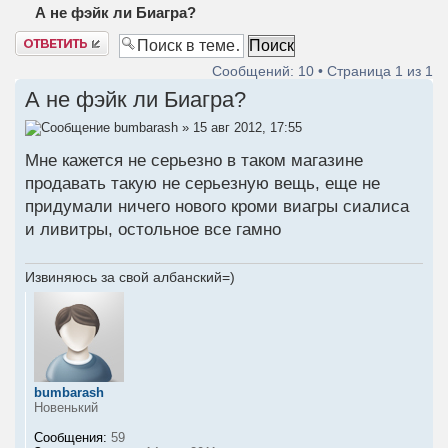
А не фэйк ли Биагра?
Ответить
Сообщений: 10 • Страница
1
из
1
А не фэйк ли Биагра?
bumbarash
» 15 авг 2012, 17:55
Мне кажется не серьезно в таком магазине
продавать такую не серьезную вещь, еще не
придумали ничего нового кроми виагры сиалиса
и ливитры, остольное все гамно
Извиняюсь за свой албанский=)
bumbarash
Новенький
Сообщения:
59