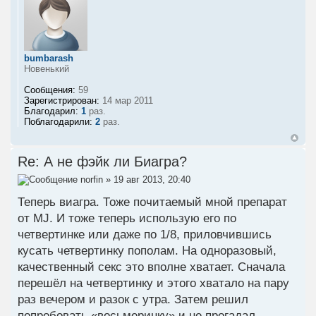
bumbarash
Новенький
Сообщения:
59
Зарегистрирован:
14 мар 2011
Благодарил:
1
раз.
Поблагодарили:
2
раз.
Re: А не фэйк ли Биагра?
norfin
» 19 авг 2013, 20:40
Теперь виагра. Тоже почитаемый мной препарат
от MJ. И тоже теперь использую его по
четвертинке или даже по 1/8, приловчившись
кусать четвертинку пополам. На одноразовый,
качественный секс это вполне хватает. Сначала
перешёл на четвертинку и этого хватало на пару
раз вечером и разок с утра. Затем решил
попробовать «восьмеринку» и не прогадал –