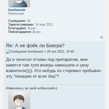
bumbarash
Новенький
Сообщения:
59
Зарегистрирован:
14 мар 2011
Благодарил:
1
раз.
Поблагодарили:
2
раз.
Re: А не фэйк ли Биагра?
bumbarash
» 28 ноя 2012, 10:40
Да и почитал отзовы под препаратом, мне
кажется там тупо виагры намишали и цену
взвинтили)))). Кто нибудь из сторожил пробывал
эту "понацею от всех бед"?
Извиняюсь за свой албанский=)