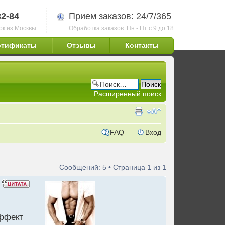
32-84
Прием заказов: 24/7/365
ок из Москвы
Обработка заказов: Пн - Пт с 9 до 18
ртификаты
Отзывы
Контакты
Расширенный поиск
FAQ
Вход
Сообщений: 5 • Страница
1
из
1
эффект