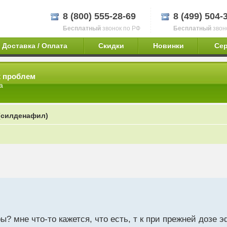
8 (800) 555-28-69
8 (499) 504-
Бесплатный
звонок по РФ
Бесплатный
звон
Доставка / Оплата
Скидки
Новинки
Се
х проблем
а
(силденафил)
? мне что-то кажется, что есть, т к при прежней дозе 