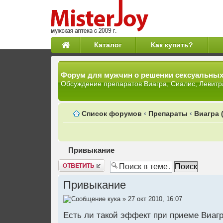
Каталог
Как купить?
Форум для мужчин о решении сексуальны
Обсуждение препаратов Виагра, Сиалис, Левитр
Список форумов
‹
Препараты
‹
Виагра 
Привыкание
Ответить
Привыкание
кука
» 27 окт 2010, 16:07
Есть ли такой эффект при приеме Виагры