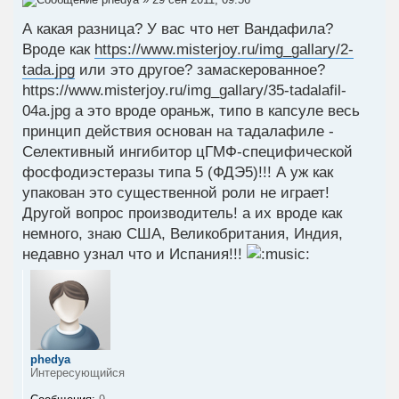
А какая разница? У вас что нет Вандафила?
Вроде как
https://www.misterjoy.ru/img_gallary/2-
tada.jpg
или это другое? замаскерованное?
https://www.misterjoy.ru/img_gallary/35-tadalafil-
04a.jpg а это вроде ораньж, типо в капсуле весь
принцип действия основан на тадалафиле -
Селективный ингибитор цГМФ-специфической
фосфодиэстеразы типа 5 (ФДЭ5)!!! А уж как
упакован это существенной роли не играет!
Другой вопрос производитель! а их вроде как
немного, знаю США, Великобритания, Индия,
недавно узнал что и Испания!!!
phedya
Интересующийся