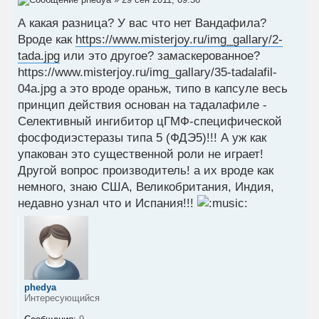
А какая разница? У вас что нет Вандафила?
Вроде как
https://www.misterjoy.ru/img_gallary/2-
tada.jpg
или это другое? замаскерованное?
https://www.misterjoy.ru/img_gallary/35-tadalafil-
04a.jpg а это вроде ораньж, типо в капсуле весь
принцип действия основан на тадалафиле -
Селективный ингибитор цГМФ-специфической
фосфодиэстеразы типа 5 (ФДЭ5)!!! А уж как
упакован это существенной роли не играет!
Другой вопрос производитель! а их вроде как
немного, знаю США, Великобритания, Индия,
недавно узнал что и Испания!!!
phedya
Интересующийся