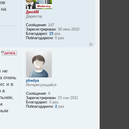
сов
 на
ДжойМ
Директор
Сообщения:
147
Зарегистрирован:
30 июн 2010
Благодарил:
15
раз.
Поблагодарили:
0 раз.
и не
а очень
phedya
ис и в
Интересующийся
о в
Сообщения:
9
льнее,
Зарегистрирован:
23 сен 2011
Благодарил:
0 раз.
им
Поблагодарили:
2
раз.
нным