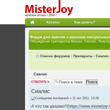
Каталог
Как купить?
Форум для мужчин о решении сексуальны
Обсуждение препаратов Виагра, Сиалис, Левитр
Список форумов
‹
Препараты
‹
Сиалис 
Сиалис
Ответить
Сиалис
bumbarash
» 11 окт 2011, 13:29
А что так дешево?(
https://www.misterjoy.ru