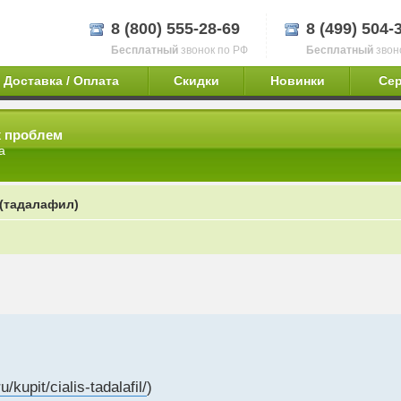
8 (800) 555-28-69
8 (499) 504-
Бесплатный
звонок по РФ
Бесплатный
звон
Доставка / Оплата
Скидки
Новинки
Се
х проблем
а
(тадалафил)
/kupit/cialis-tadalafil/
)