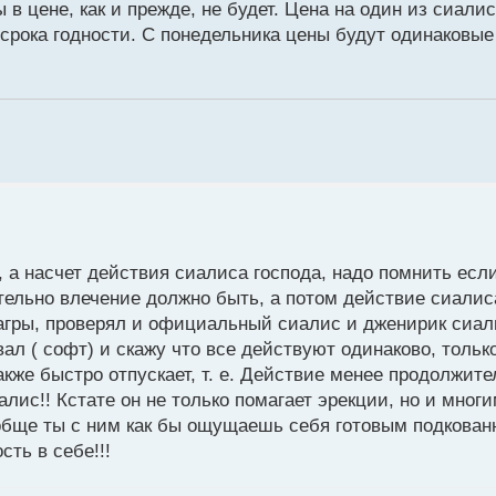
 в цене, как и прежде, не будет. Цена на один из сиали
 срока годности. С понедельника цены будут одинаковые
 а насчет действия сиалиса господа, надо помнить есл
ательно влечение должно быть, а потом действие сиалис
иагры, проверял и официальный сиалис и дженирик сиал
ал ( софт) и скажу что все действуют одинаково, тольк
кже быстро отпускает, т. е. Действие менее продолжите
алис!! Кстате он не только помагает эрекции, но и мног
ообще ты с ним как бы ощущаешь себя готовым подкова
ть в себе!!!