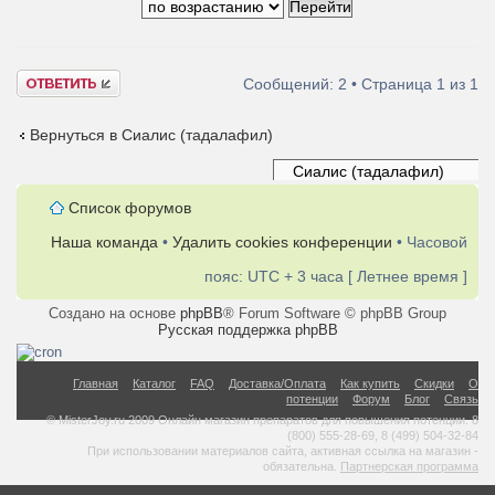
Ответить
Сообщений: 2 • Страница
1
из
1
Вернуться в Сиалис (тадалафил)
Список форумов
Наша команда
•
Удалить cookies конференции
• Часовой
пояс: UTC + 3 часа [ Летнее время ]
Создано на основе
phpBB
® Forum Software © phpBB Group
Русская поддержка phpBB
Главная
Каталог
FAQ
Доставка/Оплата
Как купить
Скидки
О
потенции
Форум
Блог
Связь
© MisterJoy.ru 2009 Онлайн магазин препаратов для повышения потенции. 8
(800) 555-28-69, 8 (499) 504-32-84
При использовании материалов сайта, активная ссылка на магазин -
обязательна.
Партнерская программа