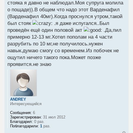
стояка я давно не наблюдал.Моя супруга молила
о пощаде)).В общем что надо этот Варденафил
(Варденафил 40мг).Когда проснулся утром,такой
был стояк
.я даже испугался..Был
проведён ещё один половой акт
.Да,пил
примерно 12-13 мг.Хотел пополам на 4 части
разрубить по 10 мг,не получилось.нужен
навык.думаю смогу со временем.Из побочек не
ощутил ничего такого пока.Может позже
проявится.не знаю
ANDREY
Интересующийся
Сообщения:
6
Зарегистрирован:
31 июл 2012
Благодарил:
0 раз.
Поблагодарили:
1
раз.