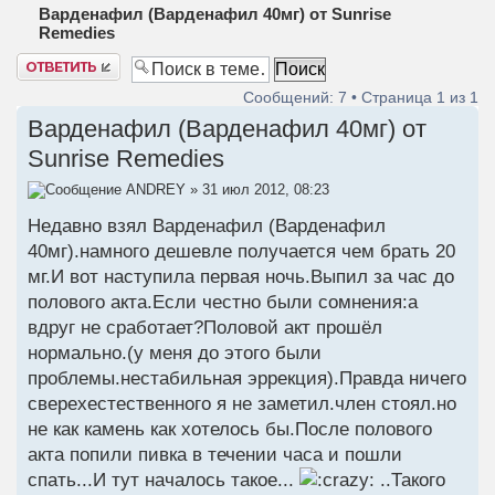
Варденафил (Варденафил 40мг) от Sunrise
Remedies
Ответить
Сообщений: 7 • Страница
1
из
1
Варденафил (Варденафил 40мг) от
Sunrise Remedies
ANDREY
» 31 июл 2012, 08:23
Недавно взял Варденафил (Варденафил
40мг).намного дешевле получается чем брать 20
мг.И вот наступила первая ночь.Выпил за час до
полового акта.Если честно были сомнения:а
вдруг не сработает?Половой акт прошёл
нормально.(у меня до этого были
проблемы.нестабильная эррекция).Правда ничего
сверехестественного я не заметил.член стоял.но
не как камень как хотелось бы.После полового
акта попили пивка в течении часа и пошли
спать...И тут началось такое...
..Такого