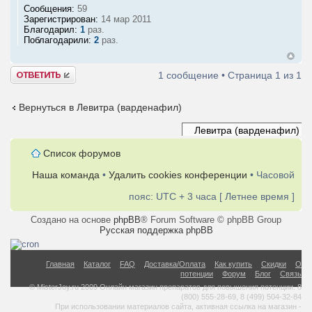
Сообщения:
59
Зарегистрирован:
14 мар 2011
Благодарил:
1
раз.
Поблагодарили:
2
раз.
Ответить
1 сообщение • Страница
1
из
1
Вернуться в Левитра (варденафил)
Список форумов
Наша команда
•
Удалить cookies конференции
• Часовой
пояс: UTC + 3 часа [ Летнее время ]
Создано на основе
phpBB
® Forum Software © phpBB Group
Русская поддержка phpBB
Главная
Каталог
FAQ
Доставка/Оплата
Как купить
Скидки
О
потенции
Форум
Блог
Связь
© MisterJoy.ru 2009 Онлайн магазин препаратов для повышения потенции. 8
(800) 555-28-69, 8 (499) 504-32-84
При использовании материалов сайта, активная ссылка на магазин -