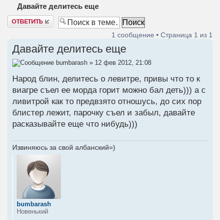
Давайте делитесь еще
Ответить
1 сообщение • Страница
1
из
1
Давайте делитесь еще
bumbarash
» 12 фев 2012, 21:08
Народ блин, делитесь о левитре, привы что то к
виагре съел ее морда горит можно бал деть))) а с
ливитрой как то предвзято отношусь, до сих пор
блистер лежит, парочку съел и забыл, давайте
расказывайте еще что нибудь)))
Извиняюсь за свой албанский=)
bumbarash
Новенький