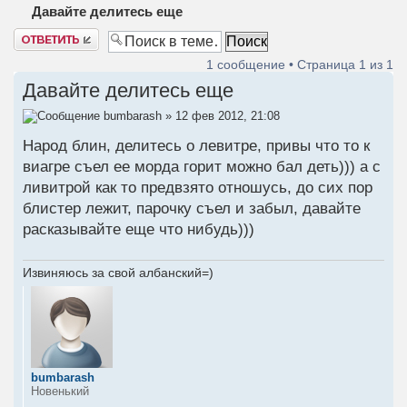
Давайте делитесь еще
Ответить
1 сообщение • Страница
1
из
1
Давайте делитесь еще
bumbarash
» 12 фев 2012, 21:08
Народ блин, делитесь о левитре, привы что то к
виагре съел ее морда горит можно бал деть))) а с
ливитрой как то предвзято отношусь, до сих пор
блистер лежит, парочку съел и забыл, давайте
расказывайте еще что нибудь)))
Извиняюсь за свой албанский=)
bumbarash
Новенький