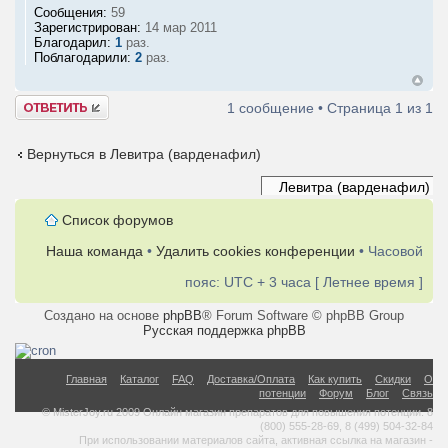
Сообщения:
59
Зарегистрирован:
14 мар 2011
Благодарил:
1
раз.
Поблагодарили:
2
раз.
Ответить
1 сообщение • Страница
1
из
1
Вернуться в Левитра (варденафил)
Список форумов
Наша команда
•
Удалить cookies конференции
• Часовой
пояс: UTC + 3 часа [ Летнее время ]
Создано на основе
phpBB
® Forum Software © phpBB Group
Русская поддержка phpBB
Главная
Каталог
FAQ
Доставка/Оплата
Как купить
Скидки
О
потенции
Форум
Блог
Связь
© MisterJoy.ru 2009 Онлайн магазин препаратов для повышения потенции. 8
(800) 555-28-69, 8 (499) 504-32-84
При использовании материалов сайта, активная ссылка на магазин -