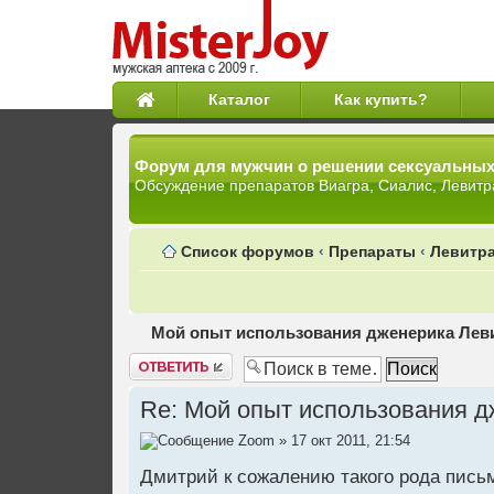
Каталог
Как купить?
Форум для мужчин о решении сексуальны
Обсуждение препаратов Виагра, Сиалис, Левитр
Список форумов
‹
Препараты
‹
Левитра
Мой опыт использования дженерика Леви
Ответить
Re: Мой опыт использования д
Zoom
» 17 окт 2011, 21:54
Дмитрий к сожалению такого рода письм