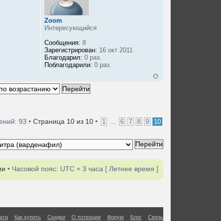
Zoom
Интересующийся
Сообщения:
8
Зарегистрирован:
16 окт 2011
Благодарил:
0 раз.
Поблагодарили:
0 раз.
ний: 93 •
Страница
10
из
10
•
...
1
6
7
8
9
10
ии
• Часовой пояс: UTC + 3 часа [ Летнее время ]
ата
Как купить
Скидки
О потенции
Форум
Блог
Связь