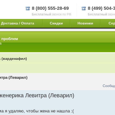
8 (800) 555-28-69
8 (499) 504-
Бесплатный
звонок по РФ
Бесплатный
звон
Доставка / Оплата
Скидки
Новинки
Се
х проблем
а
 (варденафил)
тра (Леварил)
Сообще
женерика Левитра (Леварил)
а я удаляю, чтобы жена не нашла :(