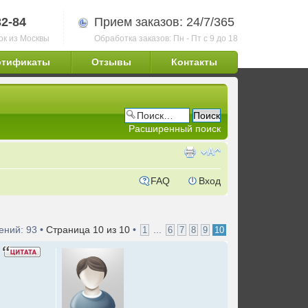
32-84
Прием заказов: 24/7/365
ок из Москвы
Обработка заказов: Пн - Пт с 9 до 18
ртификаты
Отзывы
Контакты
Расширенный поиск
FAQ
Вход
ний: 93 •
Страница
10
из
10
•
...
1
6
7
8
9
10